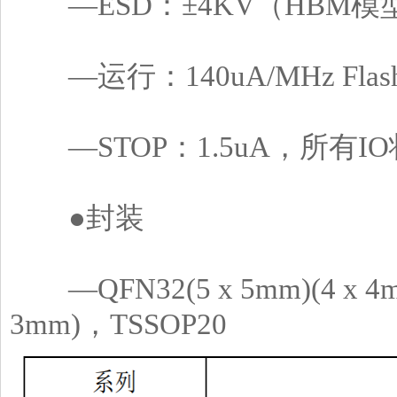
―ESD：±4KV（HBM模型
―运行：140uA/MHz Flash
―STOP：1.5uA，所有I
●封装
―QFN32(5 x 5mm)(4 x 4m
3mm)，TSSOP20