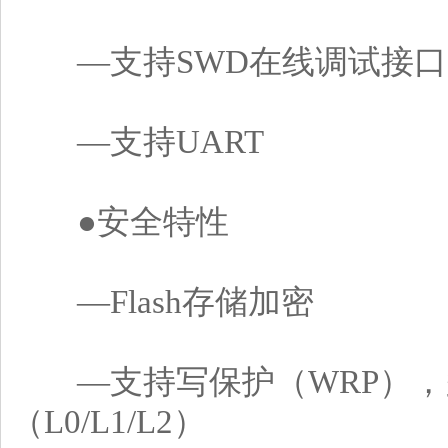
―支持SWD在线调试接口
―支持UART
●安全特性
―Flash存储加密
―支持写保护（WRP），多
（L0/L1/L2）