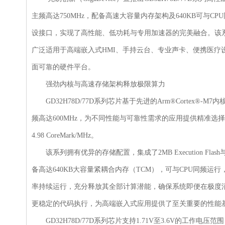
主频高达750MHz，配备高速大容量内存架构及640KB可与
设接口，实现了高性能、低功耗与专用加速器的完美融合。该系列
广泛适用于高端嵌入式HMI、手持云台、专业声卡、便携医疗
面可靠的硬件平台。
强劲内核与高速存储架构释放极限算力
GD32H78D/77D系列芯片基于先进的Arm®Cortex®-M7内核
频高达600MHz，为不同性能与可靠性需求的应用提供精准选择。该
4.98 CoreMark/MHz。
该系列拥有优异的存储配置，集成了2MB Execution Flash与8M
备高达640KB大容量紧耦合内存（TCM），可与CPU同频
率持续运行，充分释放其全部计算潜能，确保系统即便在极度
更稳定的代码执行，为高端嵌入式应用提供了至关重要的性能
GD32H78D/77D系列芯片支持1.71V至3.6V的工作