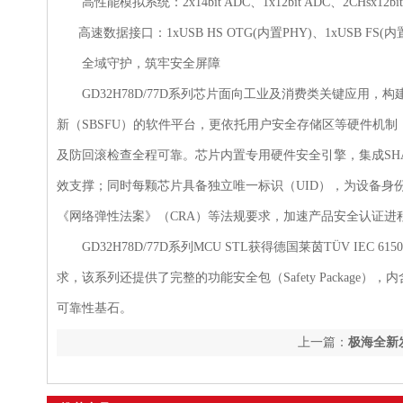
高性能模拟系统：2x14bit ADC、1x12bit ADC、2CHsx12bit
高速数据接口：1xUSB HS OTG(内置PHY)、1xUSB FS(内置
全域守护，筑牢安全屏障
GD32H78D/77D系列芯片面向工业及消费类关键应用
新（SBSFU）的软件平台，更依托用户安全存储区等硬件机
及防回滚检查全程可靠。芯片内置专用硬件安全引擎，集成SHA-25
效支撑；同时每颗芯片具备独立唯一标识（UID），为设备身
《网络弹性法案》（CRA）等法规要求，加速产品安全认证进
GD32H78D/77D系列MCU STL获得德国莱茵TÜV IEC 61
求，该系列还提供了完整的功能安全包（Safety Packag
可靠性基石。
上一篇：
极海全新发
MCU