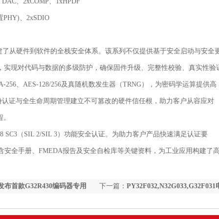
 DAC、2xCOMP、1xHPDF
PHY)、2xSDIO
，构建了从硬件到软件的全栈安全体系。该系列不仅提供基于安全启动与安全
制，实现对代码与数据的多级防护，确保固件升级、完整性校验、真实性验
6、AES-128/256及真随机数发生器（TRNG），为密码学运算提供高
份认证与全生命周期管理建立不可篡改的硬件信任根，助力客户从容应对
程。
508 SC3（SIL 2/SIL 3）功能安全认证。为助力客户产品快速满足认证要
e），内含安全手册、FMEDA报告及安全自检库等关键资料，为工业应用构建了
布首款G32R430编码器专用
下一篇：
PY32F032,N32G033,G32F0
MCU资源对比