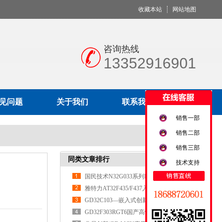
收藏本站
网站地图
咨询热线
13352916901
见问题
关于我们
联系我们
销售一部
销售二部
销售三部
同类文章排行
技术支持
国民技术N32G033系列MCU
雅特力AT32F435/F437入门使用指南
​​GD32C103—嵌入式创新的核心引擎​
​​GD32F303RGT6国产高性能MCU的全