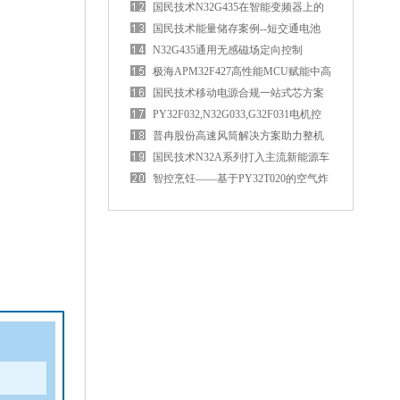
国民技术N32G435在智能变频器上的
应用优势
国民技术能量储存案例--短交通电池
BMS控制板
N32G435通用无感磁场定向控制
（FOC）电机驱动方案
极海APM32F427高性能MCU赋能中高
端PLC
国民技术移动电源合规一站式芯方案
PY32F032,N32G033,G32F031电机控
制MCU资源对比
普冉股份高速风筒解决方案助力整机
性能升级
国民技术N32A系列打入主流新能源车
企
智控烹饪——基于PY32T020的空气炸
锅应用方案