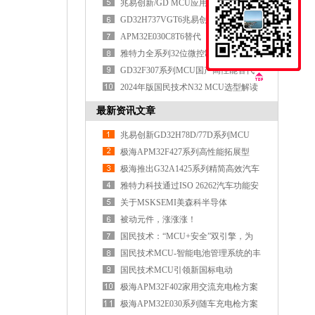
面突破
兆易创新/GD MCU应用实践
GD32H737VGT6兆易创新MCU重新定
义高性能MCU的边界
APM32E030C8T6替代
APM32F030C8T6/STM32F030C8T6
雅特力全系列32位微控制器MCU选型
表
GD32F307系列MCU国产高性能替代
全面对标国际品牌
2024年版国民技术N32 MCU选型解读
最新资讯文章
兆易创新GD32H78D/77D系列MCU
极海APM32F427系列高性能拓展型
MCU
极海推出G32A1425系列精简高效汽车
通用MCU
雅特力科技通过ISO 26262汽车功能安
全ASIL D认证
关于MSKSEMI美森科半导体
被动元件，涨涨涨！
国民技术：“MCU+安全”双引擎，为
具身智能注
国民技术MCU-智能电池管理系统的丰
富选择
国民技术MCU引领新国标电动
车“芯”时代
极海APM32F402家用交流充电枪方案
极海APM32E030系列随车充电枪方案