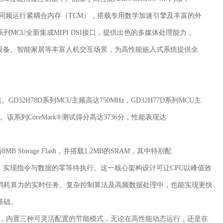
CPU同频运行紧耦合内存（TCM），搭载专用数学加速引擎及丰富的外
MCU全新集成MIPI DSI接口，提供出色的多媒体处理能力，
设备、智能家居等丰富人机交互场景，为高性能嵌入式系统提供全
。GD32H78D系列MCU主频高达750MHz，GD32H77D系列MCU主
系列CoreMark®测试得分高达3736分，性能表现达
B Storage Flash，并搭载1.2MB的SRAM，其中特别配
运行，实现指令与数据的零等待执行。这一核心架构设计可让CPU以峰值效
消耗算力的实时任务、复杂控制算法及高频数据处理中，也能实现更快、
基础。
电压范围，内置三种可灵活配置的节能模式，无论在高性能动态运行，还是在