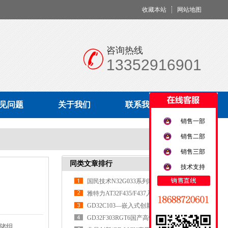
收藏本站
网站地图
咨询热线
13352916901
见问题
关于我们
联系我们
销售一部
销售二部
销售三部
同类文章排行
技术支持
国民技术N32G033系列MCU
雅特力AT32F435/F437入门使用指南
​​GD32C103—嵌入式创新的核心引擎​
​​GD32F303RGT6国产高性能MCU的全
存储组