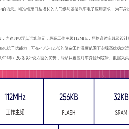
中的场景。精准锚定日益增长的入门级与基础汽车电子应用需求，为车身
4F内核，内建FPU浮点运算单元，最高工作主频112MHz，严格遵循车规级设
MC抗干扰能力，可在-40℃~125℃的复杂工作温度范围下实现高效稳定
IN,SPI等）及模拟外设方面的优势，能够从容应对车身控制逻辑、数据采