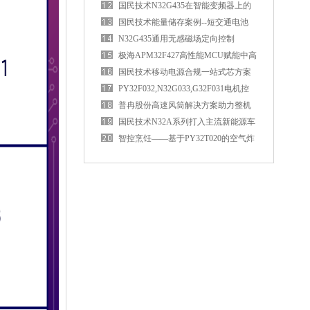
国民技术N32G435在智能变频器上的
应用优势
国民技术能量储存案例--短交通电池
BMS控制板
N32G435通用无感磁场定向控制
（FOC）电机驱动方案
极海APM32F427高性能MCU赋能中高
端PLC
国民技术移动电源合规一站式芯方案
PY32F032,N32G033,G32F031电机控
制MCU资源对比
普冉股份高速风筒解决方案助力整机
性能升级
国民技术N32A系列打入主流新能源车
企
智控烹饪——基于PY32T020的空气炸
锅应用方案