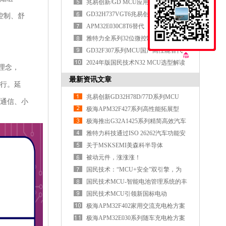
面突破
兆易创新/GD MCU应用实践
GD32H737VGT6兆易创新MCU重新定
控制、舒
义高性能MCU的边界
APM32E030C8T6替代
APM32F030C8T6/STM32F030C8T6
雅特力全系列32位微控制器MCU选型
表
GD32F307系列MCU国产高性能替代
全面对标国际品牌
2024年版国民技术N32 MCU选型解读
计理念，
最新资讯文章
运行。延
兆易创新GD32H78D/77D系列MCU
集通信、小
极海APM32F427系列高性能拓展型
MCU
极海推出G32A1425系列精简高效汽车
通用MCU
雅特力科技通过ISO 26262汽车功能安
全ASIL D认证
关于MSKSEMI美森科半导体
被动元件，涨涨涨！
国民技术：“MCU+安全”双引擎，为
具身智能注
国民技术MCU-智能电池管理系统的丰
富选择
国民技术MCU引领新国标电动
车“芯”时代
极海APM32F402家用交流充电枪方案
极海APM32E030系列随车充电枪方案