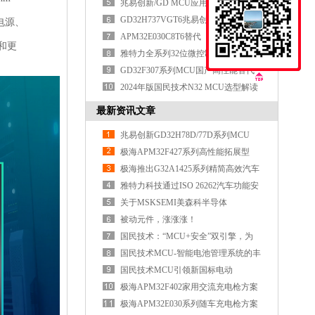
面突破
兆易创新/GD MCU应用实践
GD32H737VGT6兆易创新MCU重新定
电源、
义高性能MCU的边界
APM32E030C8T6替代
和更
APM32F030C8T6/STM32F030C8T6
雅特力全系列32位微控制器MCU选型
表
GD32F307系列MCU国产高性能替代
全面对标国际品牌
2024年版国民技术N32 MCU选型解读
最新资讯文章
兆易创新GD32H78D/77D系列MCU
极海APM32F427系列高性能拓展型
MCU
极海推出G32A1425系列精简高效汽车
通用MCU
雅特力科技通过ISO 26262汽车功能安
全ASIL D认证
关于MSKSEMI美森科半导体
被动元件，涨涨涨！
国民技术：“MCU+安全”双引擎，为
具身智能注
国民技术MCU-智能电池管理系统的丰
富选择
国民技术MCU引领新国标电动
车“芯”时代
极海APM32F402家用交流充电枪方案
极海APM32E030系列随车充电枪方案