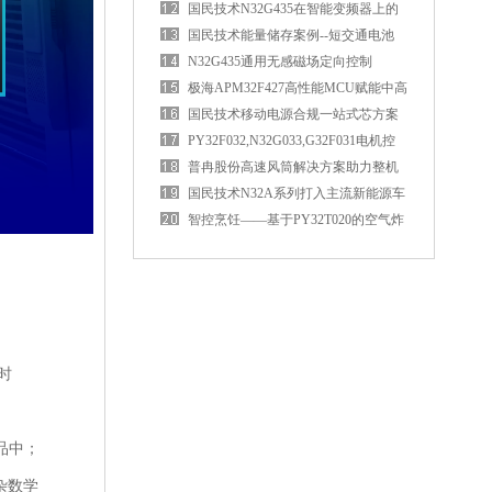
国民技术N32G435在智能变频器上的
应用优势
国民技术能量储存案例--短交通电池
BMS控制板
N32G435通用无感磁场定向控制
（FOC）电机驱动方案
极海APM32F427高性能MCU赋能中高
端PLC
国民技术移动电源合规一站式芯方案
PY32F032,N32G033,G32F031电机控
制MCU资源对比
普冉股份高速风筒解决方案助力整机
性能升级
国民技术N32A系列打入主流新能源车
企
智控烹饪——基于PY32T020的空气炸
锅应用方案
时
品中；
杂数学