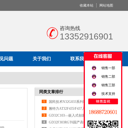
收藏本站
网站地图
咨询热线
13352916901
见问题
关于我们
联系我们
销售一部
销售二部
销售三部
同类文章排行
技术支持
国民技术N32G033系列MCU
雅特力AT32F435/F437入门使用指南
​​GD32C103—嵌入式创新的核心引擎​
​​GD32F303RGT6国产高性能MCU的全
nm