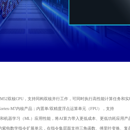
tex®-M52双核CPU，支持同构双核并行工作，可同时执行高性能计算任务和实
ortex-M7内核产品；内置单/双精度浮点运算单元（FPU），支持
）能力和机器学习（ML）应用性能，将AI算力带入更低成本、更低功耗应用产
发的紫电数学指令扩展单元，在指令集层面支持三角函数、傅里叶变换、复