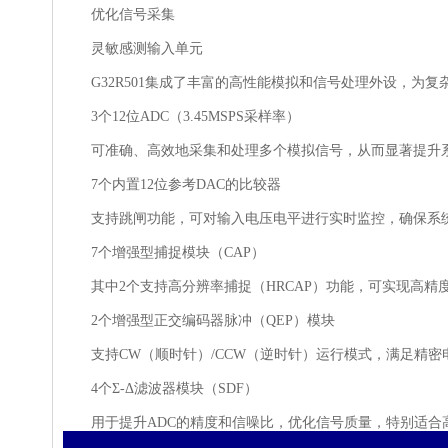
优化信号采集
灵敏感测输入单元
G32R501集成了丰富的高性能模拟和信号处理外设，为复
3个12位ADC（3.45MSPS采样率）
可准确、高效地采集和处理多个模拟信号，从而显著提升系
7个内置12位参考DAC的比较器
支持跳闸功能，可对输入电压电平进行实时监控，确保系统
7个增强型捕捉模块（CAP）
其中2个支持高分辨率捕捉（HRCAP）功能，可实现高精
2个增强型正交编码器脉冲（QEP）模块
支持CW（顺时针）/CCW（逆时针）运行模式，满足精密
4个Σ-Δ滤波器模块（SDF）
用于提升ADC的精度和信噪比，优化信号质量，特别适合