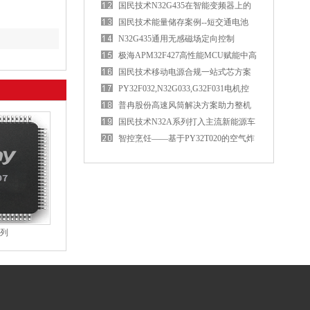
国民技术N32G435在智能变频器上的
应用优势
国民技术能量储存案例--短交通电池
BMS控制板
N32G435通用无感磁场定向控制
（FOC）电机驱动方案
极海APM32F427高性能MCU赋能中高
端PLC
国民技术移动电源合规一站式芯方案
PY32F032,N32G033,G32F031电机控
制MCU资源对比
普冉股份高速风筒解决方案助力整机
性能升级
国民技术N32A系列打入主流新能源车
企
智控烹饪——基于PY32T020的空气炸
锅应用方案
系列