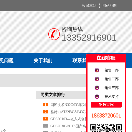
收藏本站
网站地图
咨询热线
13352916901
见问题
关于我们
联系我们
销售一部
销售二部
销售三部
同类文章排行
技术支持
国民技术N32G033系列MCU
雅特力AT32F435/F437入门使用指南
​​GD32C103—嵌入式创新的核心引擎​
​​GD32F303RGT6国产高性能MCU的全
成2个