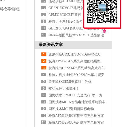
面突破
兆易创新/GD MCU应用实践
GD32H737VGT6兆易创新MCU重新定
码枪等领域。
义高性能MCU的边界
APM32E030C8T6替代
APM32F030C8T6/STM32F030C8T6
雅特力全系列32位微控制器MCU选型
表
GD32F307系列MCU国产高性能替代
全面对标国际品牌
2024年版国民技术N32 MCU选型解读
最新资讯文章
兆易创新GD32H78D/77D系列MCU
极海APM32F427系列高性能拓展型
MCU
极海推出G32A1425系列精简高效汽车
通用MCU
雅特力科技通过ISO 26262汽车功能安
全ASIL D认证
关于MSKSEMI美森科半导体
被动元件，涨涨涨！
国民技术：“MCU+安全”双引擎，为
具身智能注
国民技术MCU-智能电池管理系统的丰
富选择
国民技术MCU引领新国标电动
车“芯”时代
极海APM32F402家用交流充电枪方案
极海APM32E030系列随车充电枪方案