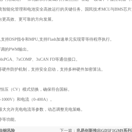
统智能化管理和电池安全高效运行的关键任务。国民技术MCU与BMS芯片
向更高效、更可靠的方向发展。
MIPS,支持DSP指令和MPU,支持Flash加速单元实现零等待程序执行。
可调的PWM输出。
C、4xPGA、7xCOMP、3xCAN FD等通信接口。
硬件防护机制，支持安全启动，支持多种硬件加密算法。
恒压（CV）模式切换，确保符合国标。
00V）和电流（0-400A）。
最大允许充电电流等参数，动态调整充电策略。
停等功能。
临铜风险
下一篇：
兆易创新推出GD5F1GM9系列