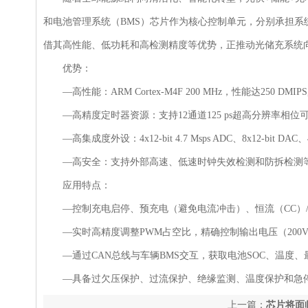
和电池管理系统（BMS）芯片作为核心控制单元，分别承担系
借其高性能、低功耗和高检测精度等优势，正推动光储充系统
优势：
—高性能：ARM Cortex-M4F 200 MHz，性能达250 D
—高精度定时器资源：支持12通道125 ps超高分辨率相位
—高集成度外设：4x12-bit 4.7 Msps ADC、8x12-bit DA
—高安全：支持外部高速、低速时钟失效检测和防拆检测等
应用特点：
—控制充电启停、预充电（避免电流冲击）、恒流（CC）/
—实时高精度调整PWM占空比，精确控制输出电压（200V-10
—通过CAN总线与车辆BMS交互，获取电池SOC、温度、
—具备过欠压保护、过流保护、绝缘监测、温度保护和急
上一篇：
芯片将面