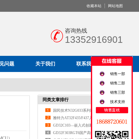
收藏本站
网站地图
咨询热线
13352916901
见问题
关于我们
联系我们
销售一部
销售二部
销售三部
同类文章排行
技术支持
国民技术N32G033系列MCU
雅特力AT32F435/F437入门使用指南
​​GD32C103—嵌入式创新的核心引擎​
​​GD32F303RGT6国产高性能MCU的全
CU）