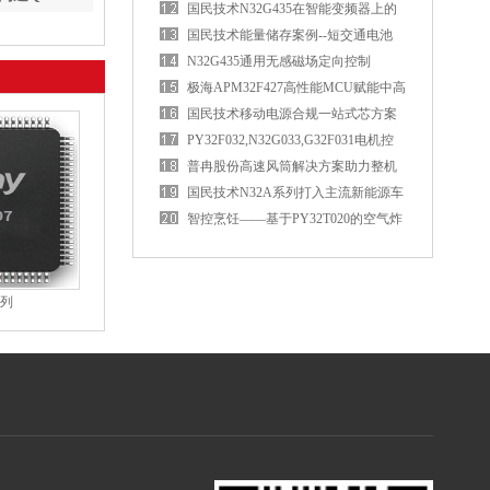
国民技术N32G435在智能变频器上的
应用优势
国民技术能量储存案例--短交通电池
BMS控制板
N32G435通用无感磁场定向控制
（FOC）电机驱动方案
极海APM32F427高性能MCU赋能中高
端PLC
国民技术移动电源合规一站式芯方案
PY32F032,N32G033,G32F031电机控
制MCU资源对比
普冉股份高速风筒解决方案助力整机
性能升级
国民技术N32A系列打入主流新能源车
企
智控烹饪——基于PY32T020的空气炸
锅应用方案
系列